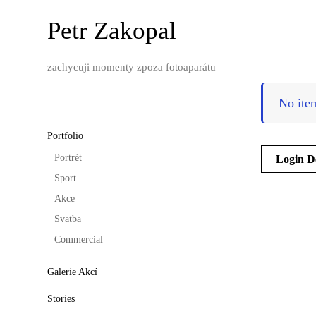
Skip
to
Petr Zakopal
content
zachycuji momenty zpoza fotoaparátu
No ite
Portfolio
Naviga
Portrét
Login D
pro
Sport
příspěv
Akce
Svatba
Commercial
Galerie Akcí
Stories