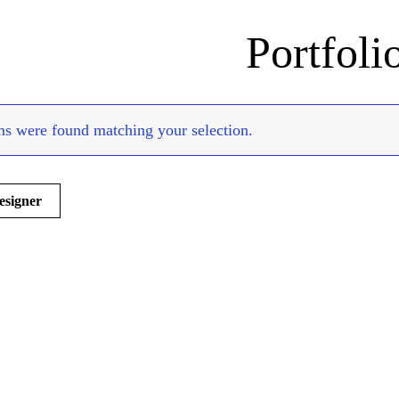
Portfoli
ms were found matching your selection.
ce
esigner
ek