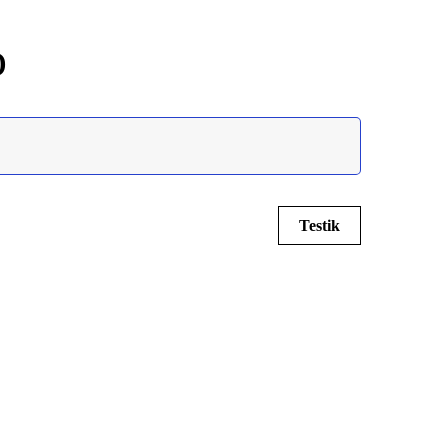
o
Testik